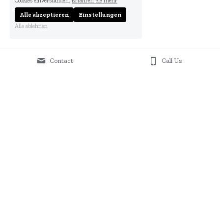
Cookies einverstanden.
Erfahren Sie mehr
Alle akzeptieren
Einstellungen
Alle ablehnen
Contact
Call Us
Firma
B2B Insider GmbH
Grubweg 16
5522 St. Martin, Österreich
Infos
Kontakt
Tel.  
+41 79 348 49 30
AGBs
Datenschutz
info@som-onlinemarketing.com
Presse 