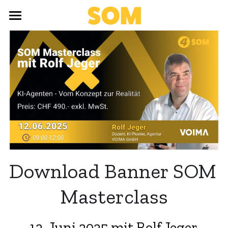
×
SHOPKATEGORIEN
Home
SOM Online Konferenz Inhalte
Jetzt kostenlos anmelden!
Download Banner SOM 
Masterclass
12. Juni 2025 mit Rolf Jeger