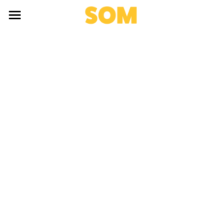
×
SHOPKATEGORIEN
Home
SOM Online Konferenz Inhalte
Jetzt kostenlos anmelden!